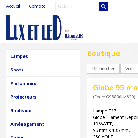
Accueil
Compte
Boutique
Lampes
Rechercher
Votre 
Spots
Plafonniers
Globe 95 mm
Projecteurs
(Code: G95830LM830)
Rouleaux
Lampe E27
Globe Filament Dépol
10 WATT,
Aménagement
95 mm X 135 mm,
230 VOLT,
Tubes