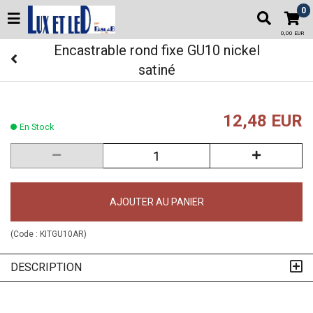
0
0,00 EUR
Encastrable rond fixe GU10 nickel
satiné
12,48 EUR
En Stock
AJOUTER AU PANIER
(Code :
KITGU10AR
)
DESCRIPTION