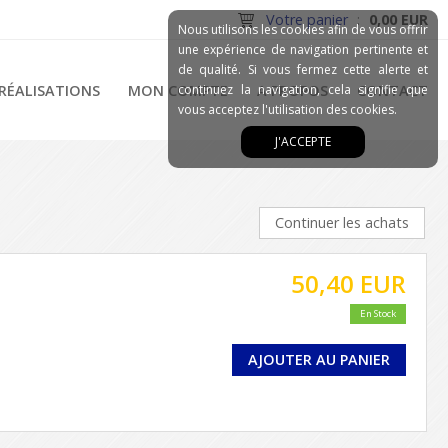
Votre panier
:
0,00 EUR
Nous utilisons les cookies afin de vous offrir
une expérience de navigation pertinente et
de qualité. Si vous fermez cette alerte et
RÉALISATIONS
MON COMPTE
continuez la navigation, cela signifie que
A PROPOS
CONTACT
vous acceptez l'utilisation des cookies.
J'ACCEPTE
Continuer les achats
50,40 EUR
En Stock
AJOUTER AU PANIER