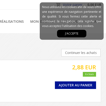
Votre panier
:
0,00 EUR
Nous utilisons les cookies afin de vous offrir
une expérience de navigation pertinente et
de qualité. Si vous fermez cette alerte et
RÉALISATIONS
MON COMPTE
continuez la navigation, cela signifie que
A PROPOS
CONTACT
vous acceptez l'utilisation des cookies.
J'ACCEPTE
Continuer les achats
2,88 EUR
En Stock
AJOUTER AU PANIER