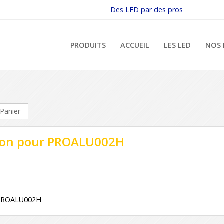
Des LED par des pros
PRODUITS
ACCUEIL
LES LED
NOS 
Panier
ation pour PROALU002H
r PROALU002H