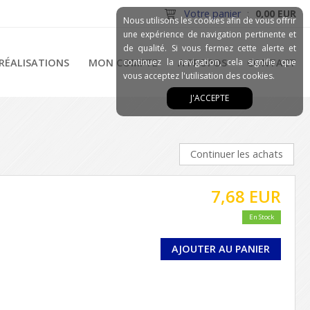
Votre panier
:
0,00 EUR
Nous utilisons les cookies afin de vous offrir
une expérience de navigation pertinente et
de qualité. Si vous fermez cette alerte et
RÉALISATIONS
MON COMPTE
continuez la navigation, cela signifie que
A PROPOS
CONTACT
vous acceptez l'utilisation des cookies.
J'ACCEPTE
Continuer les achats
7,68 EUR
En Stock
AJOUTER AU PANIER