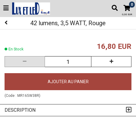
0
0,00 EUR
42 lumens, 3,5 WATT, Rouge
16,80 EUR
En Stock
AJOUTER AU PANIER
(Code :
MR165W38R
)
DESCRIPTION