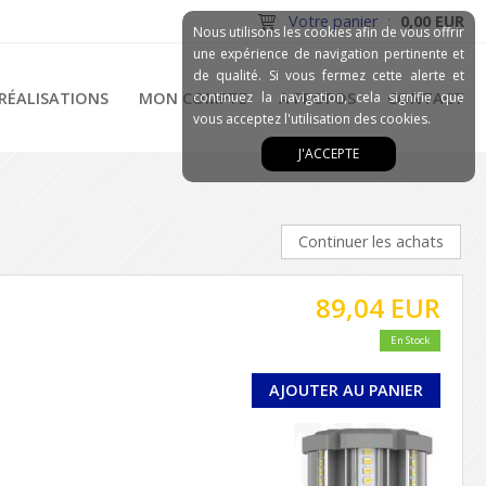
Votre panier
:
0,00 EUR
Nous utilisons les cookies afin de vous offrir
une expérience de navigation pertinente et
de qualité. Si vous fermez cette alerte et
RÉALISATIONS
MON COMPTE
continuez la navigation, cela signifie que
A PROPOS
CONTACT
vous acceptez l'utilisation des cookies.
J'ACCEPTE
Continuer les achats
89,04 EUR
En Stock
AJOUTER AU PANIER