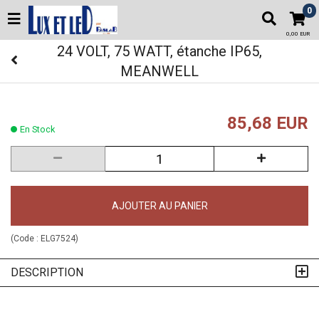
0
0,00 EUR
24 VOLT, 75 WATT, étanche IP65,
MEANWELL
85,68 EUR
En Stock
AJOUTER AU PANIER
(Code :
ELG7524
)
DESCRIPTION