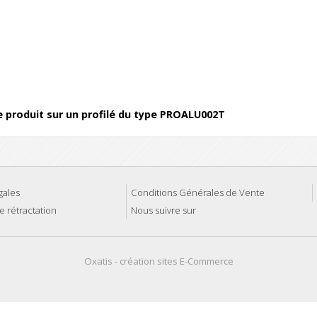
,
ce produit sur un profilé du type PROALU002T
gales
Conditions Générales de Vente
e rétractation
Nous suivre sur
Oxatis - création sites E-Commerce