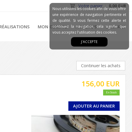
Votre panier
:
0,00 EUR
Nous utilisons les cookies afin de vous offrir
une expérience de navigation pertinente et
de qualité. Si vous fermez cette alerte et
RÉALISATIONS
MON COMPTE
continuez la navigation, cela signifie que
A PROPOS
CONTACT
vous acceptez l'utilisation des cookies.
J'ACCEPTE
Continuer les achats
156,00 EUR
En Stock
AJOUTER AU PANIER