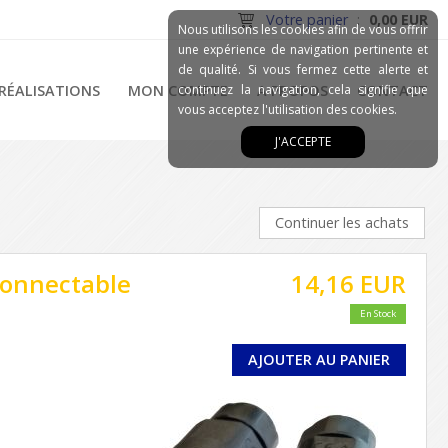
Votre panier
:
0,00 EUR
Nous utilisons les cookies afin de vous offrir
une expérience de navigation pertinente et
de qualité. Si vous fermez cette alerte et
RÉALISATIONS
MON COMPTE
continuez la navigation, cela signifie que
A PROPOS
CONTACT
vous acceptez l'utilisation des cookies.
J'ACCEPTE
Continuer les achats
connectable
14,16 EUR
En Stock
AJOUTER AU PANIER