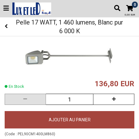
0
0,00 EUR
Pelle 17 WATT, 1 460 lumens, Blanc pur
6 000 K
136,80 EUR
En Stock
AJOUTER AU PANIER
(Code :
PEL90CM1400LM860
)