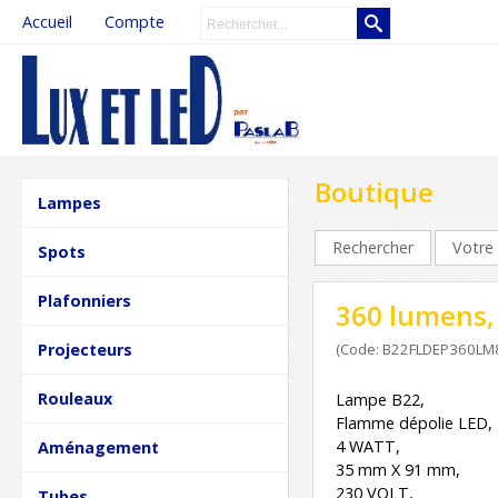
Accueil
Compte
Boutique
Lampes
Rechercher
Votre 
Spots
Plafonniers
360 lumens,
Projecteurs
(Code: B22FLDEP360LM
Rouleaux
Lampe B22,
Flamme dépolie LED,
4 WATT,
Aménagement
35 mm X 91 mm,
230 VOLT,
Tubes