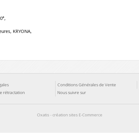
0°,
heures, KRYONA,
gales
Conditions Générales de Vente
e rétractation
Nous suivre sur
Oxatis - création sites E-Commerce