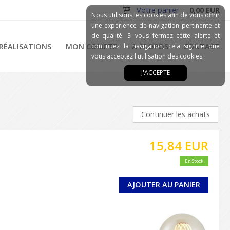
Votre panier
:
0,00 EUR
Nous utilisons les cookies afin de vous offrir
une expérience de navigation pertinente et
de qualité. Si vous fermez cette alerte et
RÉALISATIONS
MON COMPTE
continuez la navigation, cela signifie que
A PROPOS
CONTACT
vous acceptez l'utilisation des cookies.
J'ACCEPTE
Continuer les achats
15,84 EUR
En Stock
AJOUTER AU PANIER