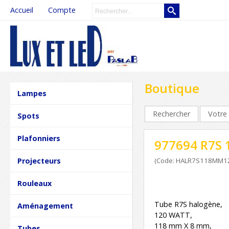
Accueil
Compte
Boutique
Lampes
Rechercher
Votre 
Spots
Plafonniers
977694 R7S
Projecteurs
(Code: HALR7S118MM
Rouleaux
Tube R7S halogène,
Aménagement
120 WATT,
118 mm X 8 mm,
Tubes