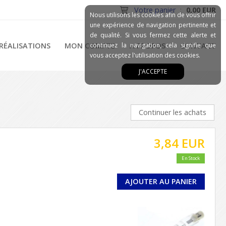
Votre panier
:
0,00 EUR
Nous utilisons les cookies afin de vous offrir
une expérience de navigation pertinente et
de qualité. Si vous fermez cette alerte et
RÉALISATIONS
MON COMPTE
continuez la navigation, cela signifie que
A PROPOS
CONTACT
vous acceptez l'utilisation des cookies.
J'ACCEPTE
Continuer les achats
3,84 EUR
En Stock
AJOUTER AU PANIER