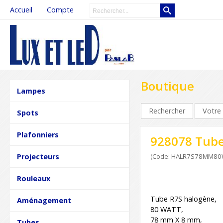
Accueil
Compte
Boutique
Lampes
Rechercher
Votre 
Spots
Plafonniers
928078 Tub
Projecteurs
(Code: HALR7S78MM8
Rouleaux
Tube R7S halogène,
Aménagement
80 WATT,
78 mm X 8 mm,
Tubes