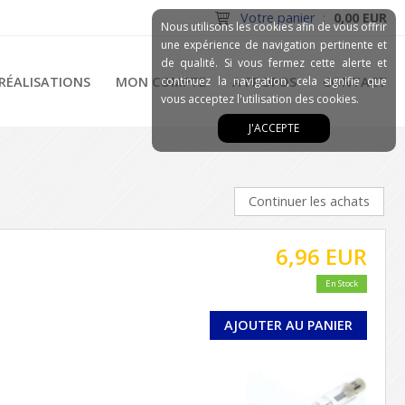
Votre panier
:
0,00 EUR
Nous utilisons les cookies afin de vous offrir
une expérience de navigation pertinente et
de qualité. Si vous fermez cette alerte et
RÉALISATIONS
MON COMPTE
continuez la navigation, cela signifie que
A PROPOS
CONTACT
vous acceptez l'utilisation des cookies.
J'ACCEPTE
Continuer les achats
6,96 EUR
En Stock
AJOUTER AU PANIER