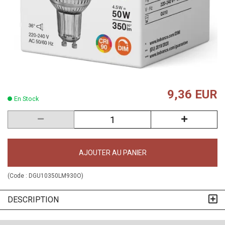
9,36 EUR
En Stock
AJOUTER AU PANIER
(Code :
DGU10350LM930O
)
DESCRIPTION