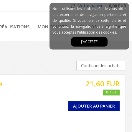
Votre panier
:
0,00 EUR
Nous utilisons les cookies afin de vous offrir
une expérience de navigation pertinente et
de qualité. Si vous fermez cette alerte et
RÉALISATIONS
MON COMPTE
continuez la navigation, cela signifie que
A PROPOS
CONTACT
vous acceptez l'utilisation des cookies.
J'ACCEPTE
Continuer les achats
e
21,60 EUR
En Stock
AJOUTER AU PANIER