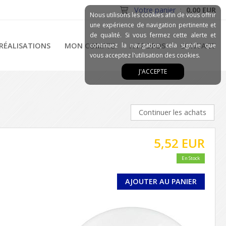
Votre panier
:
0,00 EUR
Nous utilisons les cookies afin de vous offrir
une expérience de navigation pertinente et
de qualité. Si vous fermez cette alerte et
RÉALISATIONS
MON COMPTE
continuez la navigation, cela signifie que
A PROPOS
CONTACT
vous acceptez l'utilisation des cookies.
J'ACCEPTE
Continuer les achats
5,52 EUR
En Stock
AJOUTER AU PANIER