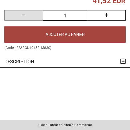
41,52 EUR
AJOUTER AU PANIER
(Code :
ES63GU10450LM830
)
DESCRIPTION
Oxatis - création sites E-Commerce