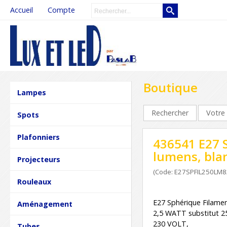
Accueil
Compte
Boutique
Lampes
Rechercher
Votre 
Spots
Plafonniers
436541 E27 
lumens, bla
Projecteurs
(Code: E27SPFIL250LM
Rouleaux
E27 Sphérique Filamen
Aménagement
2,5 WATT substitut 
230 VOLT,
Tubes