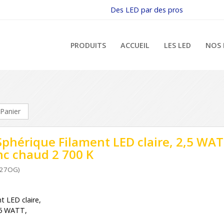
Des LED par des pros
PRODUITS
ACCUEIL
LES LED
NOS 
Panier
Sphérique Filament LED claire, 2,5 WA
nc chaud 2 700 K
827OG)
t LED claire,
25 WATT,