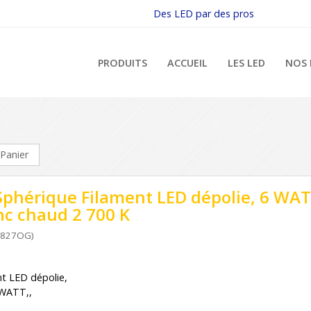
Des LED par des pros
PRODUITS
ACCUEIL
LES LED
NOS 
Panier
Sphérique Filament LED dépolie, 6 WAT
nc chaud 2 700 K
M827OG)
t LED dépolie,
 WATT,,