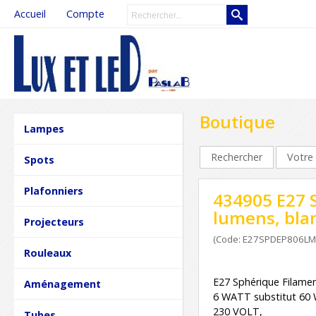
Accueil
Compte
Boutique
Lampes
Rechercher
Votre 
Spots
Plafonniers
434905 E27 
lumens, bla
Projecteurs
(Code: E27SPDEP806L
Rouleaux
E27 Sphérique Filamen
Aménagement
6 WATT substitut 60
230 VOLT,
Tubes