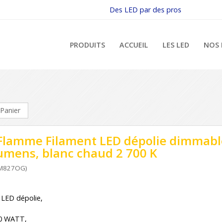
Des LED par des pros
PRODUITS
ACCUEIL
LES LED
NOS 
Panier
Flamme Filament LED dépolie dimmabl
umens, blanc chaud 2 700 K
LM827OG)
LED dépolie,
40 WATT,