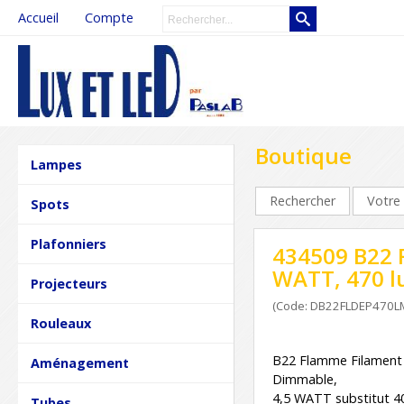
Accueil
Compte
Boutique
Lampes
Rechercher
Votre 
Spots
Plafonniers
434509 B22 
WATT, 470 l
Projecteurs
(Code: DB22FLDEP470
Rouleaux
B22 Flamme Filament 
Aménagement
Dimmable,
4,5 WATT substitut 
Tubes