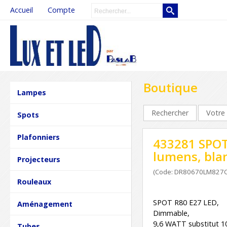
Accueil
Compte
Boutique
Lampes
Rechercher
Votre 
Spots
Plafonniers
433281 SPOT
lumens, bla
Projecteurs
(Code: DR80670LM827
Rouleaux
SPOT R80 E27 LED,
Aménagement
Dimmable,
9,6 WATT substitut 1
Tubes