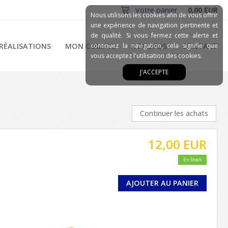
Votre panier
:
0,00 EUR
Nous utilisons les cookies afin de vous offrir
une expérience de navigation pertinente et
de qualité. Si vous fermez cette alerte et
RÉALISATIONS
MON COMPTE
continuez la navigation, cela signifie que
A PROPOS
CONTACT
vous acceptez l'utilisation des cookies.
J'ACCEPTE
Continuer les achats
12,00 EUR
En Stock
AJOUTER AU PANIER