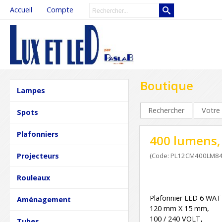
Accueil
Compte
Boutique
Lampes
Rechercher
Votre 
Spots
Plafonniers
400 lumens,
Projecteurs
(Code: PL12CM400LM84
Rouleaux
Plafonnier LED 6 WAT
Aménagement
120 mm X 15 mm,
100 / 240 VOLT,
Tubes