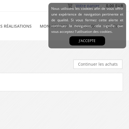
Votre panier
:
0,00 EUR
Nous utilisons les cookies afin de vous offrir
une expérience de navigation pertinente et
de qualité. Si vous fermez cette alerte et
S RÉALISATIONS
MON COMPTE
continuez la navigation, cela signifie que
A PROPOS
CONTACT
vous acceptez l'utilisation des cookies.
J'ACCEPTE
Continuer les achats