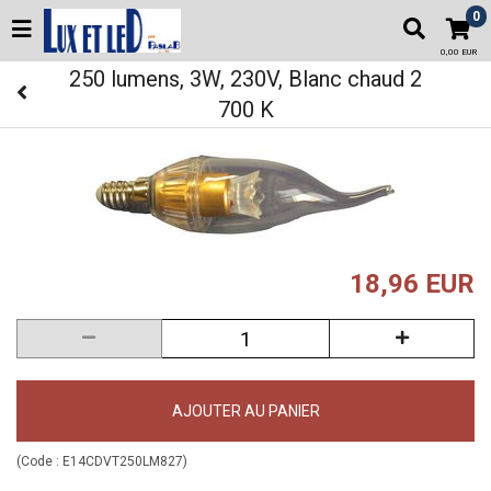
0
0,00 EUR
250 lumens, 3W, 230V, Blanc chaud 2
700 K
18,96 EUR
AJOUTER AU PANIER
(Code :
E14CDVT250LM827
)