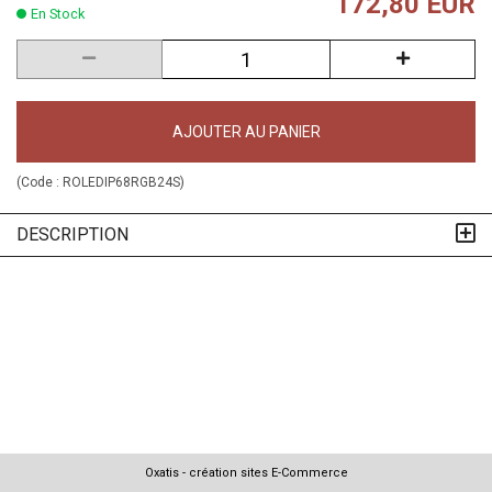
172,80 EUR
En Stock
AJOUTER AU PANIER
(Code :
ROLEDIP68RGB24S
)
DESCRIPTION
Oxatis - création sites E-Commerce