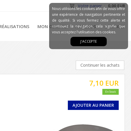
Votre panier
:
0,00 EUR
Nous utilisons les cookies afin de vous offrir
une expérience de navigation pertinente et
de qualité. Si vous fermez cette alerte et
RÉALISATIONS
MON COMPTE
continuez la navigation, cela signifie que
A PROPOS
CONTACT
vous acceptez l'utilisation des cookies.
J'ACCEPTE
Continuer les achats
7,10 EUR
En Stock
AJOUTER AU PANIER