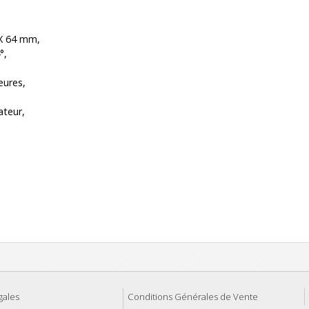
X 64 mm,
°,
eures,
ateur,
gales
Conditions Générales de Vente