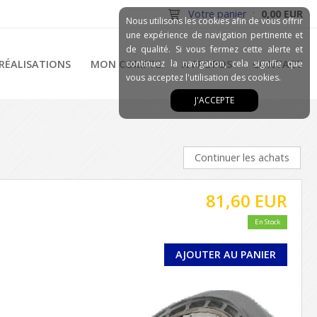
Votre panier
:
0,00 EUR
Nous utilisons les cookies afin de vous offrir
une expérience de navigation pertinente et
de qualité. Si vous fermez cette alerte et
RÉALISATIONS
MON COMPTE
continuez la navigation, cela signifie que
A PROPOS
CONTACT
vous acceptez l'utilisation des cookies.
J'ACCEPTE
Continuer les achats
81,60 EUR
En Stock
AJOUTER AU PANIER