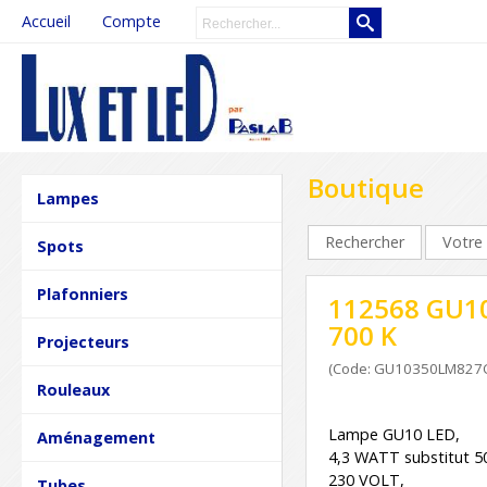
Accueil
Compte
Boutique
Lampes
Rechercher
Votre 
Spots
Plafonniers
112568 GU10
700 K
Projecteurs
(Code: GU10350LM827
Rouleaux
Lampe GU10 LED,
Aménagement
4,3 WATT substitut 5
230 VOLT,
Tubes