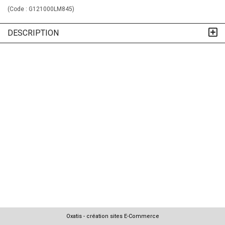
(Code :
G121000LM845
)
DESCRIPTION
Oxatis - création sites E-Commerce