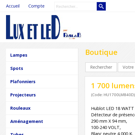
Accueil
Compte
Boutique
Lampes
Rechercher
Votre 
Spots
Plafonniers
1 700 lumens
Projecteurs
(Code: HU1700LM840D)
Rouleaux
Hublot LED 18 WATT
Détecteur de présence
290 mm X 94 mm,
Aménagement
100-240 VOLT,
Blanc neutre 4 000 K,
Tubes