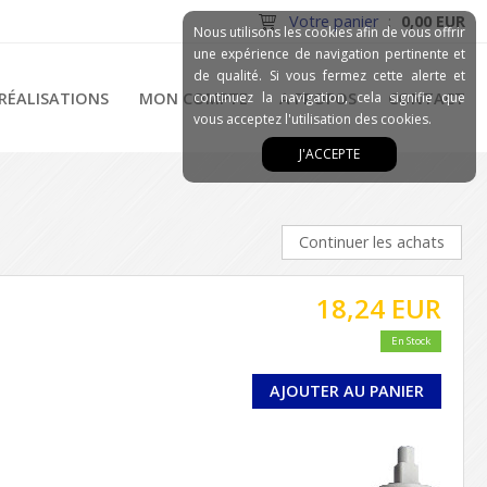
Votre panier
:
0,00 EUR
Nous utilisons les cookies afin de vous offrir
une expérience de navigation pertinente et
de qualité. Si vous fermez cette alerte et
RÉALISATIONS
MON COMPTE
continuez la navigation, cela signifie que
A PROPOS
CONTACT
vous acceptez l'utilisation des cookies.
J'ACCEPTE
Continuer les achats
18,24 EUR
En Stock
AJOUTER AU PANIER