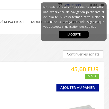
Votre panier
:
0,00 EUR
Nous utilisons les cookies afin de vous offrir
une expérience de navigation pertinente et
de qualité. Si vous fermez cette alerte et
RÉALISATIONS
MON COMPTE
continuez la navigation, cela signifie que
A PROPOS
CONTACT
vous acceptez l'utilisation des cookies.
J'ACCEPTE
Continuer les achats
45,60 EUR
En Stock
AJOUTER AU PANIER